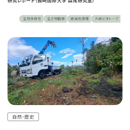
研究レポート（長崎国際大学 森尾研究室）
生物多様性
生き物観察
絶滅危惧種
大崎ビオトープ
自然･歴史