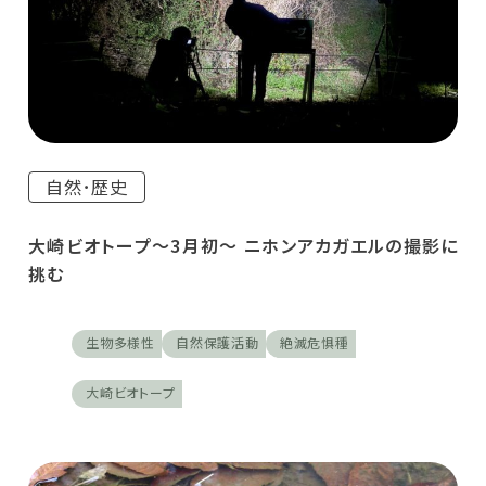
自然･歴史
大崎ビオトープ～3月初～ ニホンアカガエルの撮影に
挑む
生物多様性
自然保護活動
絶滅危惧種
大崎ビオトープ