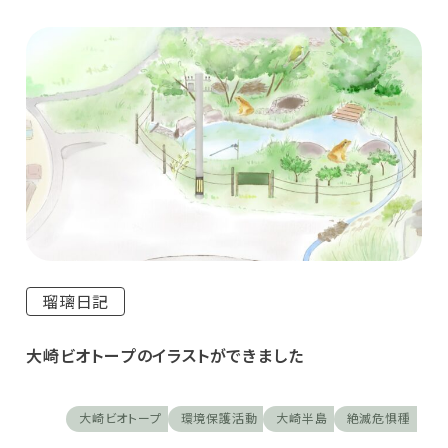
瑠璃日記
大崎ビオトープのイラストができました
大崎ビオトープ
環境保護活動
大崎半島
絶滅危惧種