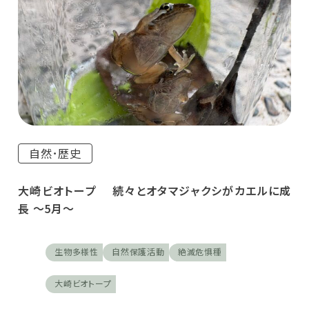
自然･歴史
大崎ビオトープ 続々とオタマジャクシがカエルに成
長 ～5月～
生物多様性
自然保護活動
絶滅危惧種
大崎ビオトープ