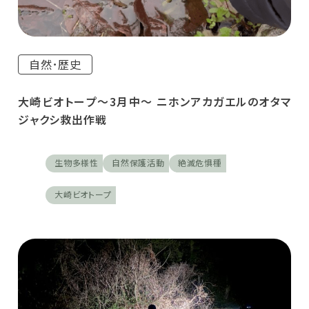
自然･歴史
大崎ビオトープ～3月中～ ニホンアカガエルのオタマ
ジャクシ救出作戦
生物多様性
自然保護活動
絶滅危惧種
大崎ビオトープ