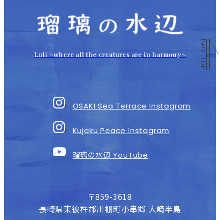
PAGE TOP
Luli 〜where all the creatures are in harmony〜
OSAKI Sea Terrace Instagram
Kujaku Peace Instagram
瑠璃の水辺
YouTube
〒859-3618
長崎県東彼杵郡川棚町小串郷 大崎半島