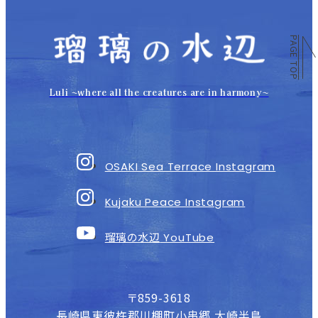
PAGE TOP
Luli 〜where all the creatures are in harmony〜
OSAKI Sea Terrace Instagram
Kujaku Peace Instagram
瑠璃の水辺
YouTube
〒859-3618
長崎県東彼杵郡川棚町小串郷 大崎半島