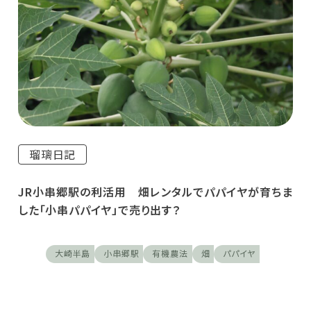
瑠璃日記
JR小串郷駅の利活用 畑レンタルでパパイヤが育ちま
した「小串パパイヤ」で売り出す？
大崎半島
小串郷駅
有機農法
畑
パパイヤ