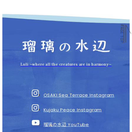
PAGE TOP
Luli 〜where all the creatures are in harmony〜
OSAKI Sea Terrace Instagram
Kujaku Peace Instagram
瑠璃の水辺
YouTube