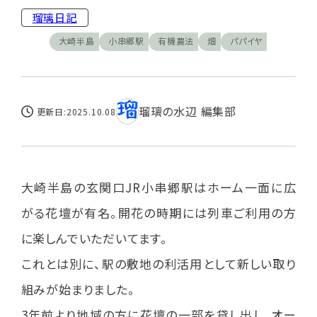
瑠璃日記
大崎半島
小串郷駅
有機農法
畑
パパイヤ
瑠璃の水辺 編集部
更新日:2025.10.08
大崎半島の玄関口JR小串郷駅はホーム一面に広
がる花壇が有名。開花の時期には列車ご利用の方
に楽しんでいただいてます。
これとは別に、駅の敷地の利活用として新しい取り
組みが始まりました。
3年前より地域の方に花壇の一部を貸し出し、オー