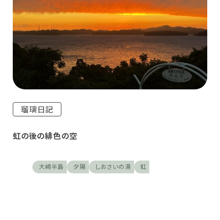
瑠璃日記
虹の後の緋色の空
大崎半島
夕陽
しおさいの湯
虹