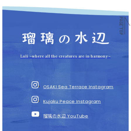
PAGE TOP
Luli 〜where all the creatures are in harmony〜
OSAKI Sea Terrace Instagram
Kujaku Peace Instagram
瑠璃の水辺
YouTube