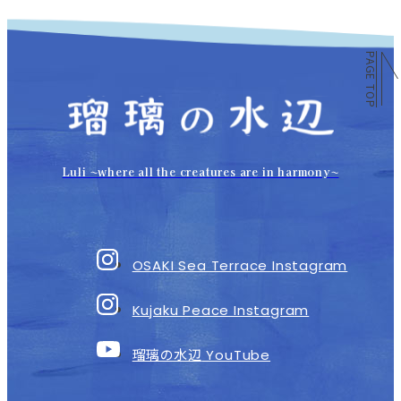
PAGE TOP
Luli 〜where all the creatures are in harmony〜
OSAKI Sea Terrace Instagram
Kujaku Peace Instagram
瑠璃の水辺
YouTube