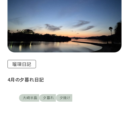
瑠璃日記
4月の夕暮れ日記
大崎半島
夕暮れ
夕焼け