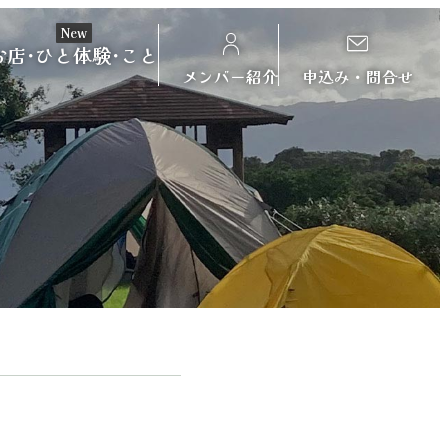
New
お店･ひと
体験･こと
メンバー紹介
申込み・問合せ