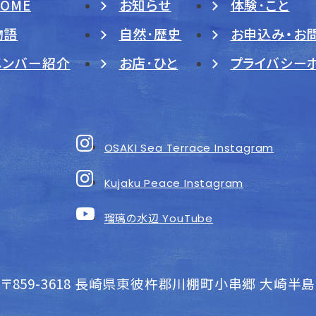
HOME
お知らせ
体験･こと
物語
自然･歴史
お申込み・お
メンバー紹介
お店･ひと
プライバシー
OSAKI Sea Terrace Instagram
Kujaku Peace Instagram
瑠璃の水辺
YouTube
〒859-3618
長崎県東彼杵郡川棚町小串郷 大崎半島