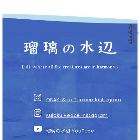
PAGE TOP
Luli 〜where all the creatures are in harmony〜
OSAKI Sea Terrace Instagram
Kujaku Peace Instagram
瑠璃の水辺
YouTube