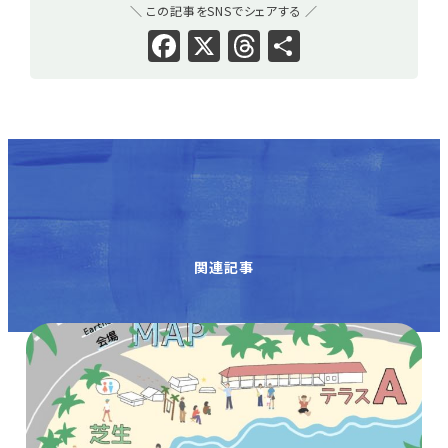
＼ この記事をSNSでシェアする ／
Facebook
X
Threads
共
有
関連記事