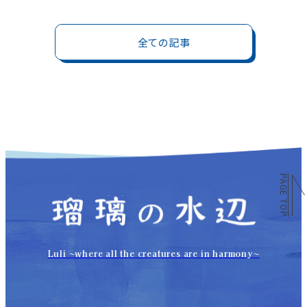
全ての記事
PAGE TOP
Luli 〜where all the creatures are in harmony〜