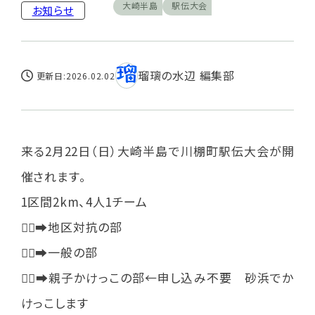
大崎半島
駅伝大会
お知らせ
瑠璃の水辺 編集部
更新日:2026.02.02
来る2月22日（日）大崎半島で川棚町駅伝大会が開
催されます。
1区間2km、4人1チーム
🏃‍♂️‍➡️地区対抗の部
🏃‍♂️‍➡️一般の部
🏃‍♂️‍➡️親子かけっこの部←申し込み不要 砂浜でか
けっこします