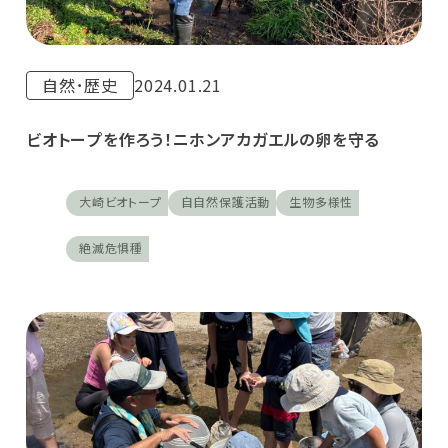
自然･歴史
2024.01.21
ビオトープを作ろう！ニホンアカガエルの卵を守る
大崎ビオトープ
自自然保護活動
生物多様性
絶滅危惧種