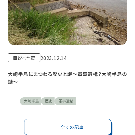
自然･歴史
2023.12.14
大崎半島にまつわる歴史と謎〜軍事遺構？大崎半島の
謎〜
大崎半島
歴史
軍事遺構
全ての記事