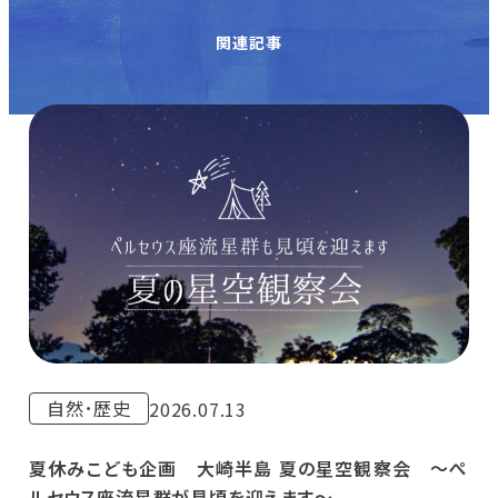
関連記事
自然･歴史
2026.07.13
夏休みこども企画 大崎半島 夏の星空観察会 ～ぺ
ルセウス座流星群が見頃を迎えます～