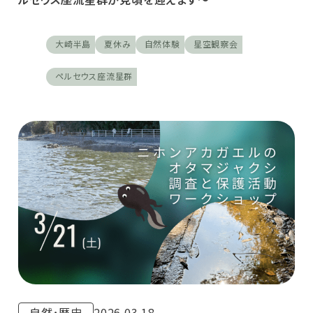
大崎半島
夏休み
自然体験
星空観察会
ペルセウス座流星群
自然･歴史
2026.03.18