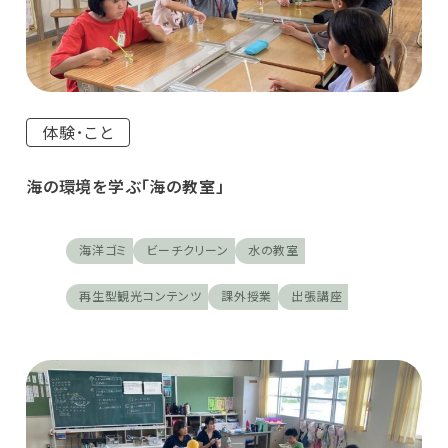
体験･こと
海の環境を学ぶ「海の教室」
海洋ゴミ
ビーチクリーン
水の教室
再生型観光コンテンツ
課外授業
出張講座