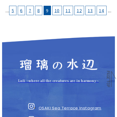
...
5
6
7
8
9
10
11
12
13
14
...
PAGE TOP
Luli 〜where all the creatures are in harmony〜
OSAKI Sea Terrace Instagram